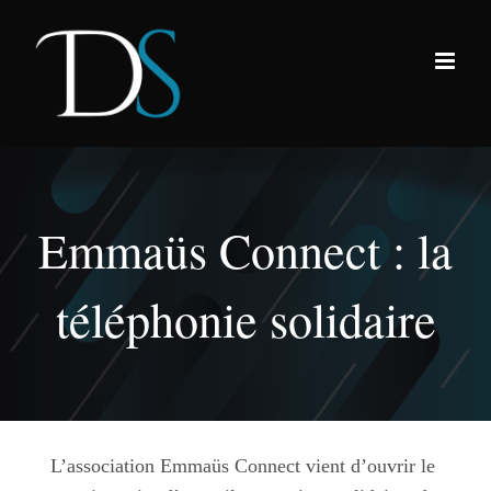
Passer
au
contenu
Emmaüs Connect : la
téléphonie solidaire
L’association Emmaüs Connect vient d’ouvrir le