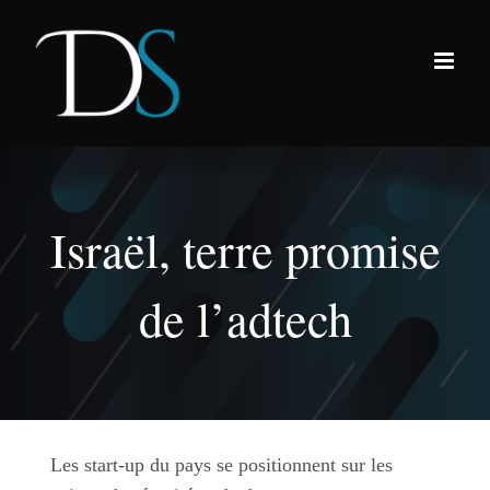
Passer
au
contenu
Israël, terre promise
de l’adtech
Les start-up du pays se positionnent sur les