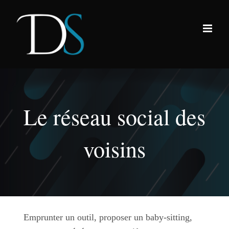
Passer
au
contenu
Le réseau social des
voisins
Emprunter un outil, proposer un baby-sitting,