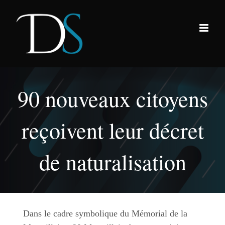
Passer
au
contenu
90 nouveaux citoyens
reçoivent leur décret
de naturalisation
Dans le cadre symbolique du Mémorial de la