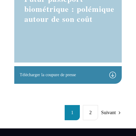
biométrique : polémique
autour de son coût
Télécharger la coupure de presse
1
2
Suivant