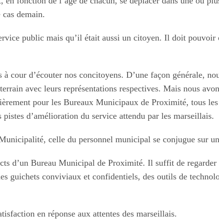
t, en fonction de l’âge de chacun, se déplacer dans une ou pl
e cas demain.
ervice public mais qu’il était aussi un citoyen. Il doit pouvoir
 à cour d’écouter nos concitoyens. D’une façon générale, nou
 le terrain avec leurs représentations respectives. Mais nous
ulièrement pour les Bureaux Municipaux de Proximité, tous les
 pistes d’amélioration du service attendu par les marseillais.
Municipalité, celle du personnel municipal se conjugue sur un
pects d’un Bureau Municipal de Proximité. Il suffit de regarde
des guichets conviviaux et confidentiels, des outils de techno
atisfaction en réponse aux attentes des marseillais.