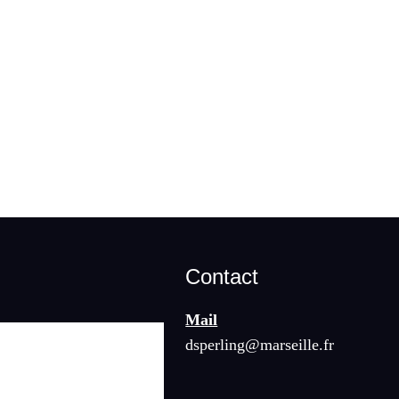
Contact
Mail
dsperling@marseille.fr