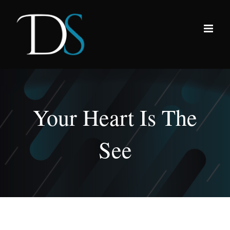
Passer
au
contenu
Your Heart Is The
See