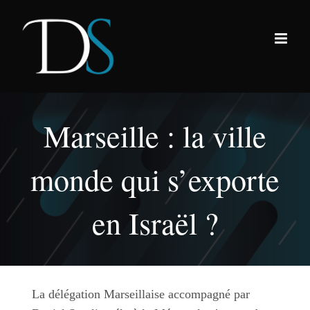
Passer
au
contenu
Marseille : la ville
monde qui s’exporte
en Israël ?
La délégation Marseillaise accompagné par