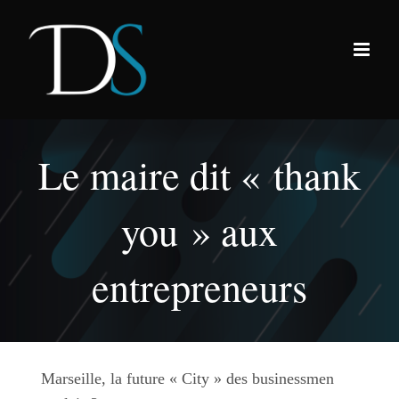
Passer
au
contenu
Le maire dit « thank
you » aux
entrepreneurs
Marseille, la future « City » des businessmen