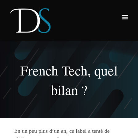
Passer
au
contenu
French Tech, quel
bilan ?
En un peu plus d’un an, ce label a tenté de