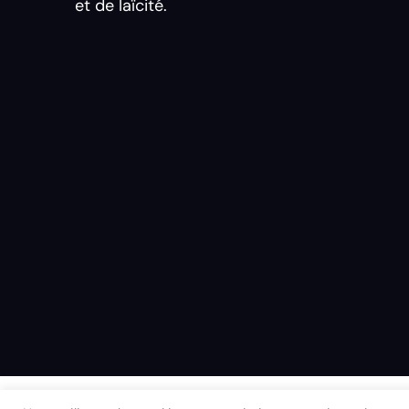
et de laïcité.
©2024 danielsperling.com – All rights reser