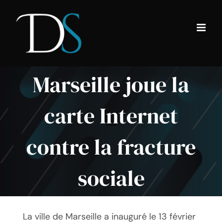
Passer
au
contenu
Marseille joue la
carte Internet
contre la fracture
sociale
La ville de Marseille a inauguré le 13 février