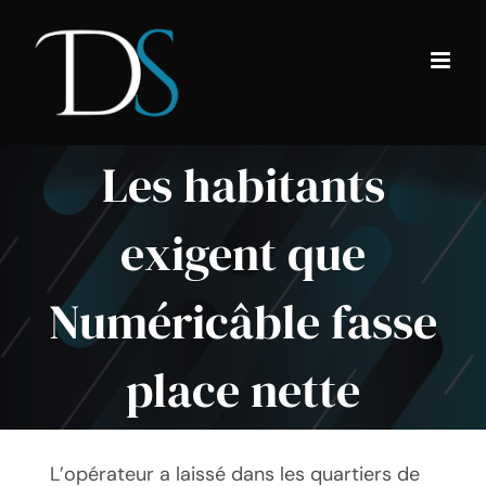
Passer
au
contenu
Les habitants
exigent que
Numéricâble fasse
place nette
L’opérateur a laissé dans les quartiers de