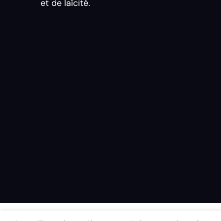
et de laïcité.
©2024 danielsperling.com – All rights reser