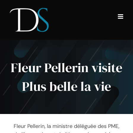
Passer
au
contenu
Fleur Pellerin visite
Plus belle la vie
Fleur Pellerin, la ministre déléguée des PME,