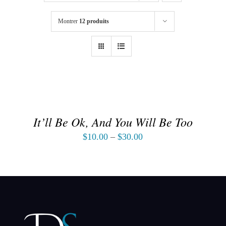
Montrer
12 produits
CHOIX
DES
OPTIONS
/
DÉTAILS
It’ll Be Ok, And You Will Be Too
$
10.00
–
$
30.00