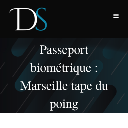
Passer
au
contenu
Passeport
biométrique :
Marseille tape du
poing