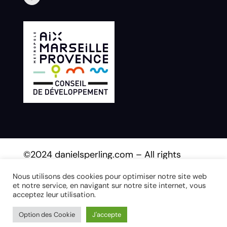
©2024 danielsperling.com – All rights
reserved.
Nous utilisons des cookies pour optimiser notre site web
et notre service, en navigant sur notre site internet, vous
acceptez leur utilisation.
Crée par l’agence Web Avenue
Option des Cookie
J'accepte